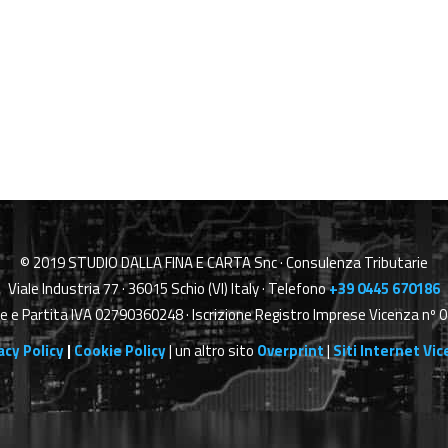
© 2019 STUDIO DALLA FINA E CARTA Snc · Consulenza Tributarie
Viale Industria 77 · 36015 Schio (VI) Italy · Telefono
+39 0445 670186
le e Partita IVA 02790360248 · Iscrizione Registro Imprese Vicenza n
acy Policy
|
Cookie Policy
| un altro sito
Overprint
|
Siti Internet Vi