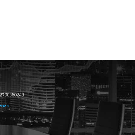
º 02790360248
cenza